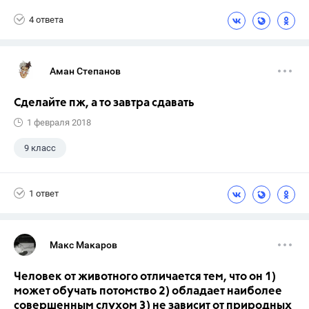
Экзамены
ГИА
+5
ГДЗ
4 ответа
Досуг
Выпускной
9 класс
Учебники
Аман Степанов
Сделайте пж, а то завтра сдавать
1 февраля 2018
9 класс
1 ответ
Макс Макаров
Человек от животного отличается тем, что он 1)
может обучать потомство 2) обладает наиболее
совершенным слухом 3) не зависит от природных