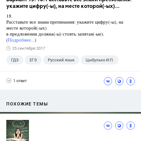
укажите цифру(-ы), на месте которой(-ых)...
18.
Расставьте все знаки препинания: укажите цифру(-ы), на
месте которой(-ых)
в предложении должна(-ы) стоять запятая(-ые).
(
Подробнее...
)
25 сентября 2017
ГДЗ
ЕГЭ
Русский язык
Цыбулько И.П.
1 ответ
ПОХОЖИЕ ТЕМЫ