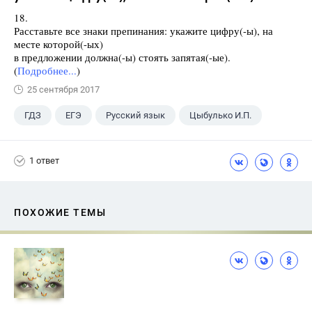
18.
Расставьте все знаки препинания: укажите цифру(-ы), на
месте которой(-ых)
в предложении должна(-ы) стоять запятая(-ые).
(
Подробнее...
)
25 сентября 2017
ГДЗ
ЕГЭ
Русский язык
Цыбулько И.П.
1 ответ
ПОХОЖИЕ ТЕМЫ