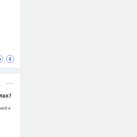
олах?
кой в