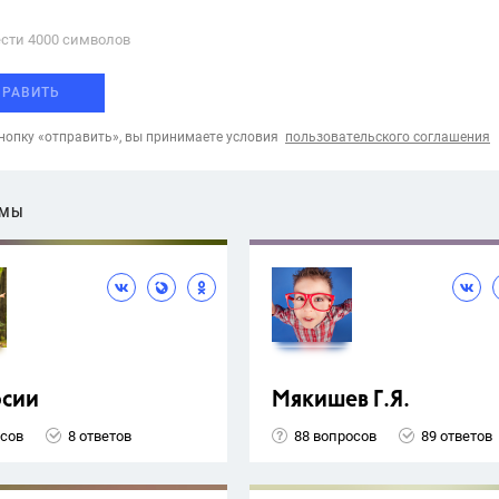
сти 4000 cимволов
ПРАВИТЬ
опку «отправить», вы принимаете условия
пользовательского соглашения
ЕМЫ
рсии
Мякишев Г.Я.
осов
8 ответов
88 вопросов
89 ответов