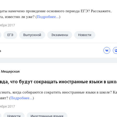
даты намечено проведение основного периода ЕГЭ? Расскажите,
а, известно ли уже? (
Подробнее...
)
ября 2017
ЕГЭ
Выпускной
Экзамены
Новости
а
а Мещерская
вда, что будут сокращать иностранные языки в шк
знать, когда собираются сократить иностранные языки в школе? Ка
авят? (
Подробнее...
)
ября 2017
Новости
Иностранные языки