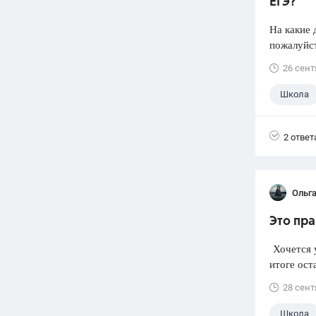
ЕГЭ?
На какие 
пожалуйст
26 сент
Школа
2 ответ
Ольг
Это пра
Хочется у
итоге ост
28 сент
Школа