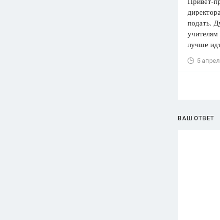
Привет-пр
директора
подать. Д
учителям 
лучше идт
5 апрел
ВАШ ОТВЕТ