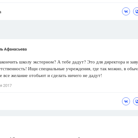
Цветков Л. А.
а
Психология
Отношения,
Любовь,
Красота,
Во
ПОКАЗАТЬ ВСЕ
ль Афанасьева
акончить школу экстерном? А тебе дадут? Это для директора и зав
етственность! Ищи специальные учреждения, где так можно, в обы
е все желание отобьют и сделать ничего не дадут!
я 2017