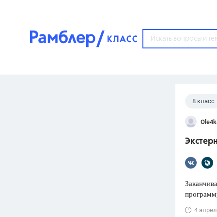
?
8 класс
Популярные тем
Ole4k
ГДЗ
67571
ответ
Экстерн
ЕГЭ
3273
ответа
ОГЭ
Заканчива
3460
ответов
программу
ФИПИ
4 апрел
30
ответов