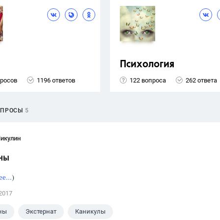
Психология
просов
1196 ответов
122 вопроса
262 ответа
ОПРОСЫ
5
Никулин
ны
е...
)
2017
ны
Экстернат
Каникулы