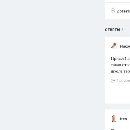
Вузы
2 ответ
1752
ответа
Олимпиады
ОТВЕТЫ
2
82
ответа
Spotlight
Нико
1551
ответ
Привет! З
ГИА
такая отв
280
ответов
школе теб
4 апрел
Iren