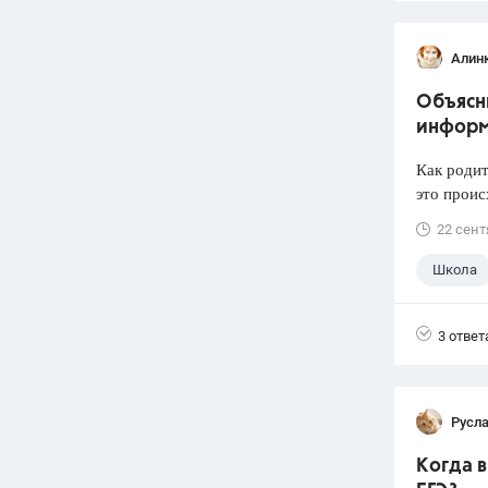
Алин
Объясни
информ
Как родит
это проис
22 сент
Школа
3 ответ
Русл
Когда 