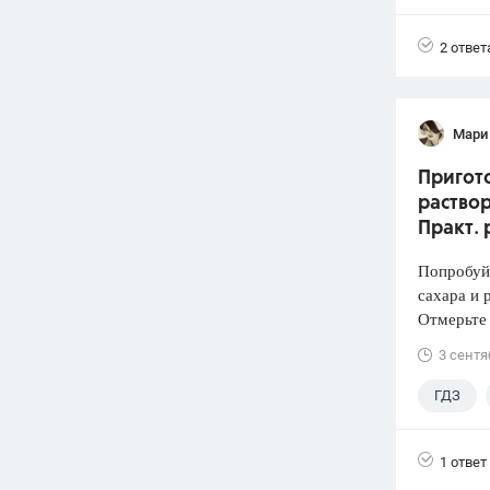
2 ответ
Мари
Пригото
раствор
Практ. 
Попробуй
сахара и 
Отмерьте
3 сентя
ГДЗ
1 ответ