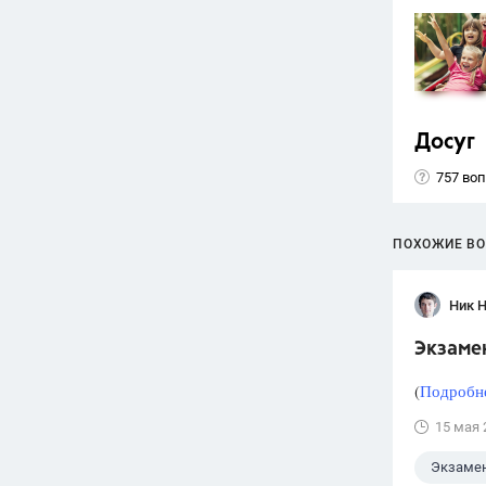
Досуг
757 во
ПОХОЖИЕ В
Ник 
Экзаме
(
Подробне
15 мая 
Экзаме