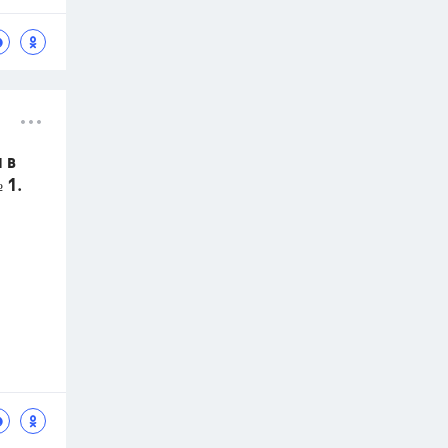
 в
 1.