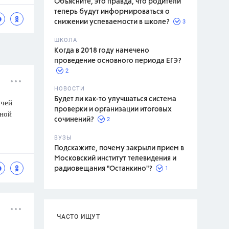
Объясните, это правда, что родители
теперь будут информироваться о
3
снижении успеваемости в школе?
ШКОЛА
спитание
Когда в 2018 году намечено
проведение основного периода ЕГЭ?
2
НОВОСТИ
Будет ли как-то улучшаться система
учей
проверки и организации итоговых
чной
2
сочинений?
ВУЗЫ
Подскажите, почему закрыли прием в
Московский институт телевидения и
1
радиовещания "Останкино"?
ЧАСТО ИЩУТ