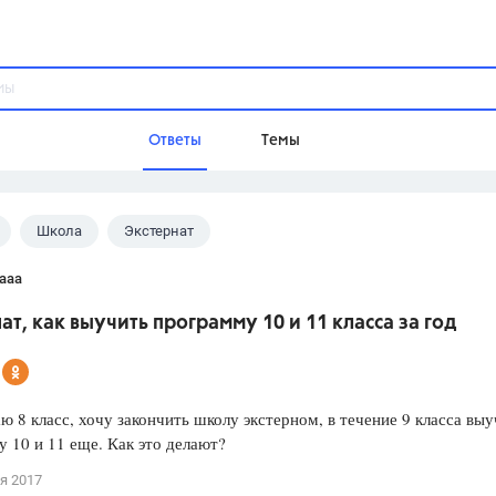
Ответы
Темы
Школа
Экстернат
ы
Домашнее задание
Русский язык,
Химия,
Геометрия,
aaa
Обществознание,
Физика
ат, как выучить программу 10 и 11 класса за год
Школа
9 класс,
8 класс,
11 класс,
10 клас
6 класс,
4 класс,
5 класс,
1 класс,
ю 8 класс, хочу закончить школу экстерном, в течение 9 класса вы
Учебники
 10 и 11 еще. Как это делают?
Разумовская М.М.,
Габриелян О.С
я 2017
Рудзитис Г.Е.,
Цыбулько И.П.,
Атан