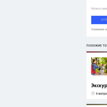
Можно вве
ОТ
Нажимая кн
ПОХОЖИЕ Т
Экску
6 вопр