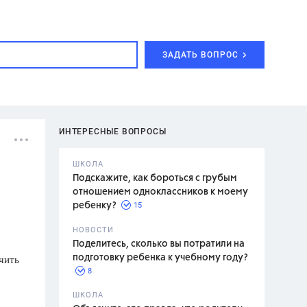
ЗАДАТЬ ВОПРОС
ИНТЕРЕСНЫЕ ВОПРОСЫ
ШКОЛА
Подскажите, как бороться с грубым
отношением одноклассников к моему
15
ребенку?
с,
7 класс,
НОВОСТИ
2 класс
Поделитесь, сколько вы потратили на
учить
подготовку ребенка к учебному году?
8
.,
ШКОЛА
асян Л.С.,