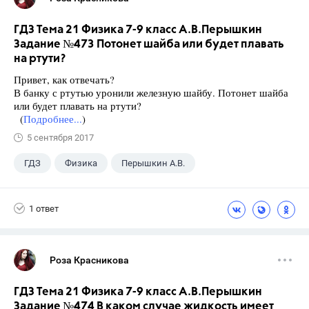
ГДЗ Тема 21 Физика 7-9 класс А.В.Перышкин
Задание №473 Потонет шайба или будет плавать
на ртути?
Привет, как отвечать?
В банку с ртутью уронили железную шайбу. По­тонет шайба
или будет плавать на ртути?
(
Подробнее...
)
5 сентября 2017
ГДЗ
Физика
Перышкин А.В.
Школа
+1
7 класс
1 ответ
Роза Красникова
ГДЗ Тема 21 Физика 7-9 класс А.В.Перышкин
Задание №474 В каком случае жидкость имеет