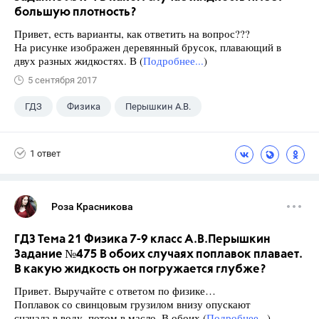
большую плотность?
Привет, есть варианты, как ответить на вопрос???
На рисунке изображен деревянный брусок, плавающий в
двух разных жидкостях. В (
Подробнее...
)
5 сентября 2017
ГДЗ
Физика
Перышкин А.В.
Школа
+1
7 класс
1 ответ
Роза Красникова
ГДЗ Тема 21 Физика 7-9 класс А.В.Перышкин
Задание №475 В обоих случаях поплавок плавает.
В какую жидкость он погружается глубже?
Привет. Выручайте с ответом по физике…
Поплавок со свинцовым грузилом внизу опускают
сначала в воду, потом в масло. В обоих (
Подробнее...
)