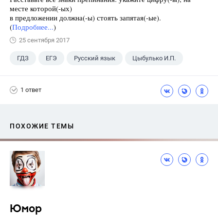
месте которой(-ых)
в предложении должна(-ы) стоять запятая(-ые).
(
Подробнее...
)
25 сентября 2017
ГДЗ
ЕГЭ
Русский язык
Цыбулько И.П.
1 ответ
ПОХОЖИЕ ТЕМЫ
Юмор