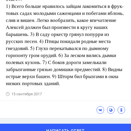
1) Всего больше нравилось зайцам лакомиться в фрук-
товых садах молодыми саженцами и побегами яблонь,
слив и вишен. Легко вообразить, какое впечатление
Алексей должен был произвести в кругу наших
барышень. 3) В саду оркестр грянул попурри из
русских песен. 4) Птицы покидали родные места
гнездовий. 5) Глухо перекатывался по дымному
горизонту гром орудий. 6) За леском вились дымки
полевых кухонь. 7) С боков дороги замелькали
забрызганные грязью домишки предместий. 8) Видны
острые верхи башен. 9) Шторм бил брызгами в окна
низких портовых зданий.
15 сентября 2017
НАПИСАТЬ ОТВЕТ