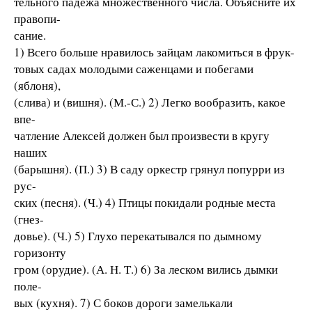
тельного падежа множественного числа. Объясните их
правопи-
сание.
1) Всего больше нравилось зайцам лакомиться в фрук-
товых садах молодыми саженцами и побегами
(яблоня),
(слива) и (вишня). (М.-С.) 2) Легко вообразить, какое
впе-
чатление Алексей должен был произвести в кругу
наших
(барышня). (П.) 3) В саду оркестр грянул попурри из
рус-
ских (песня). (Ч.) 4) Птицы покидали родные места
(гнез-
довье). (Ч.) 5) Глухо перекатывался по дымному
горизонту
гром (орудие). (А. Н. Т.) 6) За леском вились дымки
поле-
вых (кухня). 7) С боков дороги замелькали