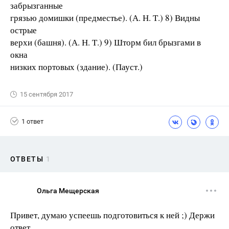
забрызганные
грязью домишки (предместье). (А. Н. Т.) 8) Видны
острые
верхи (башня). (А. Н. Т.) 9) Шторм бил брызгами в
окна
низких портовых (здание). (Пауст.)
15 сентября 2017
1 ответ
ОТВЕТЫ
1
Ольга Мещерская
Привет, думаю успеешь подготовиться к ней ;) Держи
ответ…