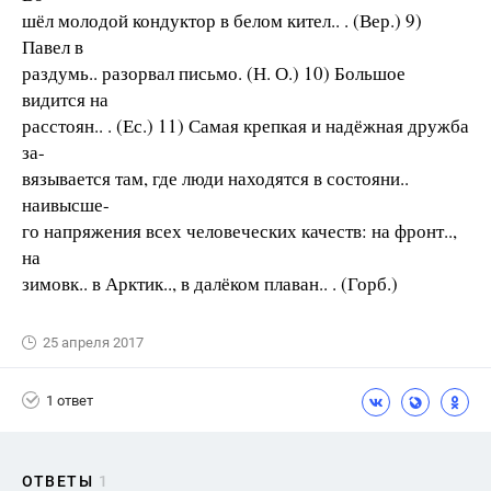
шёл молодой кондуктор в белом кител.. . (Вер.) 9)
Павел в
раздумь.. разорвал письмо. (Н. О.) 10) Большое
видится на
расстоян.. . (Ес.) 11) Самая крепкая и надёжная дружба
за-
вязывается там, где люди находятся в состояни..
наивысше-
го напряжения всех человеческих качеств: на фронт..,
на
зимовк.. в Арктик.., в далёком плаван.. . (Горб.)
25 апреля 2017
1 ответ
ОТВЕТЫ
1