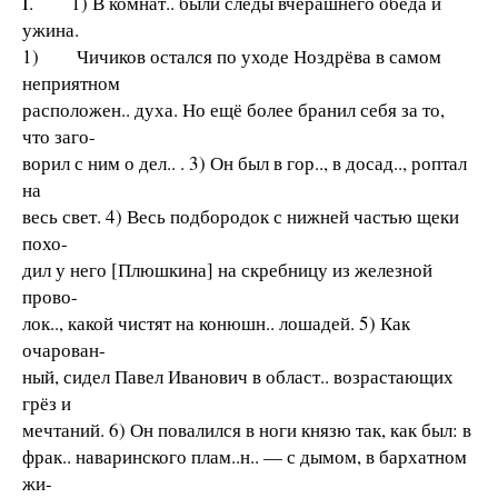
I. 1) В комнат.. были следы вчерашнего обеда и
ужина.
1) Чичиков остался по уходе Ноздрёва в самом
неприятном
расположен.. духа. Но ещё более бранил себя за то,
что заго-
ворил с ним о дел.. . 3) Он был в гор.., в досад.., роптал
на
весь свет. 4) Весь подбородок с нижней частью щеки
похо-
дил у него [Плюшкина] на скребницу из железной
прово-
лок.., какой чистят на конюшн.. лошадей. 5) Как
очарован-
ный, сидел Павел Иванович в област.. возрастающих
грёз и
мечтаний. 6) Он повалился в ноги князю так, как был: в
фрак.. наваринского плам..н.. — с дымом, в бархатном
жи-