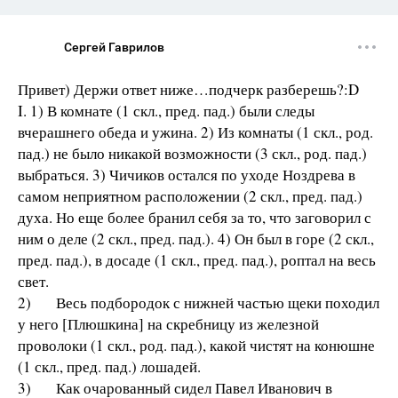
Сергей Гаврилов
Привет) Держи ответ ниже…подчерк разберешь?:D
I. 1) В комнате (1 скл., пред. пад.) были следы
вчерашнего обеда и ужина. 2) Из комнаты (1 скл., род.
пад.) не было никакой возможности (3 скл., род. пад.)
выбраться. 3) Чичиков остался по уходе Ноздрева в
самом неприятном расположении (2 скл., пред. пад.)
духа. Но еще более бранил себя за то, что заговорил с
ним о деле (2 скл., пред. пад.). 4) Он был в горе (2 скл.,
пред. пад.), в досаде (1 скл., пред. пад.), роптал на весь
свет.
2) Весь подбородок с нижней частью щеки походил
у него [Плюшкина] на скребницу из железной
проволоки (1 скл., род. пад.), какой чистят на конюшне
(1 скл., пред. пад.) лошадей.
3) Как очарованный сидел Павел Иванович в