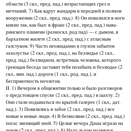
области (3 скл., пред. пад.) возрастающих грез и
мечтаний. 7) Как вдруг жандарм в передней в полном
вооружении (2 скл., пред. пад,). 8) Он повалился в ноги
князю так, как был: в фраке (2 скл., пред. пад.) нава-
ринского пламени (разноскл, род пад) — с дымом, в
бархатном жилете (2 скл., пред. пад.) с атласным
галстуком. 9) Часто неожиданно в глухом забытом
захолустье (2 скл., пред. пад.), на безлюдье (2 скл.,
пред. пад.) безлюдном, встретишь человека, которого
греющая беседа заставит тебя позабыть и безлюдье (2
скл., вин. пад.) дороги (1 скл., род. пад.), и
бесприютность ночлегов.
II. 1) Вечером в общежитии только и было разговоров
о предстоящем спуске (2 скл., пред. пад.) в шахту. 2)
Они стали подыматься по крытой галерее (1 скл., дат.
пад.). 3) Появлялись в забое (2 скл., пред. пад.) все
новые и новые люди. 4) В безмолвии (2 скл., пред. пад.)
погас звенящий зной. 5) Целые вечера Даша играла на
рояле (2 скл., пред. пад.). 6) Надо льдом поднялся