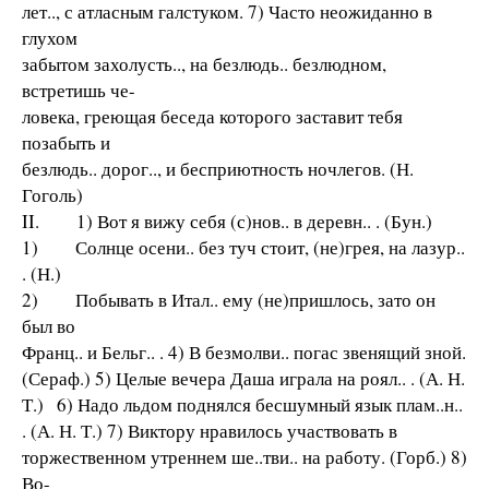
лет.., с атласным галстуком. 7) Часто неожиданно в
глухом
забытом захолусть.., на безлюдь.. безлюдном,
встретишь че-
ловека, греющая беседа которого заставит тебя
позабыть и
безлюдь.. дорог.., и бесприютность ночлегов. (Н.
Гоголь)
II. 1) Вот я вижу себя (с)нов.. в деревн.. . (Бун.)
1) Солнце осени.. без туч стоит, (не)грея, на лазур..
. (Н.)
2) Побывать в Итал.. ему (не)пришлось, зато он
был во
Франц.. и Бельг.. . 4) В безмолви.. погас звенящий зной.
(Сераф.) 5) Целые вечера Даша играла на роял.. . (А. Н.
Т.) 6) Надо льдом поднялся бесшумный язык плам..н..
. (А. Н. Т.) 7) Виктору нравилось участвовать в
торжественном утреннем ше..тви.. на работу. (Горб.) 8)
Во-