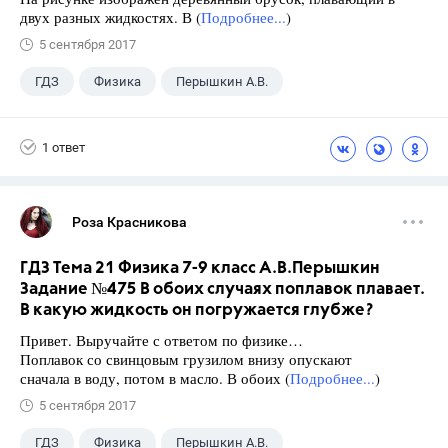
двух разных жидкостях. В (
Подробнее...
)
5 сентября 2017
ГДЗ
Физика
Перышкин А.В.
Школа
+1
7 класс
1 ответ
Роза Красникова
ГДЗ Тема 21 Физика 7-9 класс А.В.Перышкин
Задание №475 В обоих случаях поплавок плавает.
В какую жидкость он погружается глубже?
Привет. Выручайте с ответом по физике…
Поплавок со свинцовым грузилом внизу опускают
сначала в воду, потом в масло. В обоих (
Подробнее...
)
5 сентября 2017
ГДЗ
Физика
Перышкин А.В.