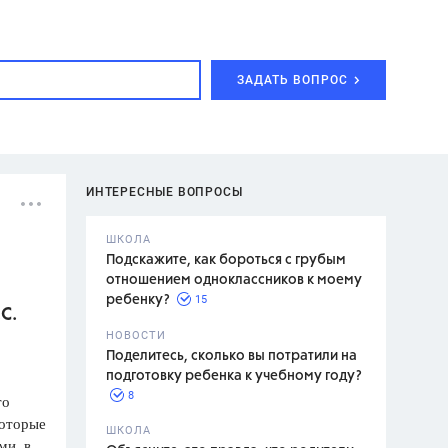
ЗАДАТЬ ВОПРОС
ИНТЕРЕСНЫЕ ВОПРОСЫ
ШКОЛА
Подскажите, как бороться с грубым
отношением одноклассников к моему
15
ребенку?
.С.
с,
7 класс,
НОВОСТИ
2 класс
Поделитесь, сколько вы потратили на
подготовку ребенка к учебному году?
8
то
которые
.,
ШКОЛА
ми, в
асян Л.С.,