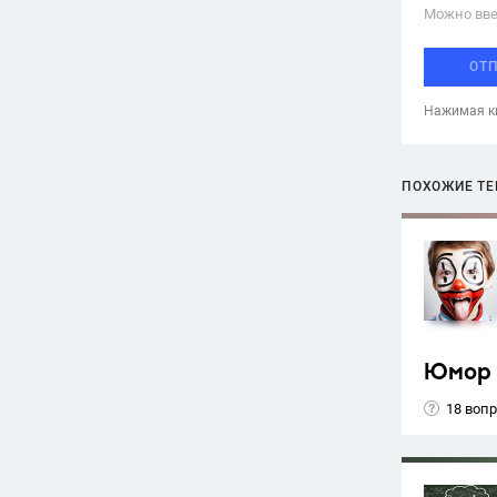
Можно вве
ОТ
Нажимая кн
ПОХОЖИЕ Т
Юмор
18 воп