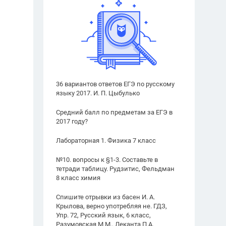
36 вариантов ответов ЕГЭ по русскому
языку 2017. И. П. Цыбулько
Средний балл по предметам за ЕГЭ в
2017 году?
Лабораторная 1. Физика 7 класс
№10. вопросы к §1-3. Составьте в
тетради таблицу. Рудзитис, Фельдман
8 класс химия
Спишите отрывки из басен И. А.
Крылова, верно употребляя не. ГДЗ,
Упр. 72, Русский язык, 6 класс,
Разумовская М.М., Леканта П.А.