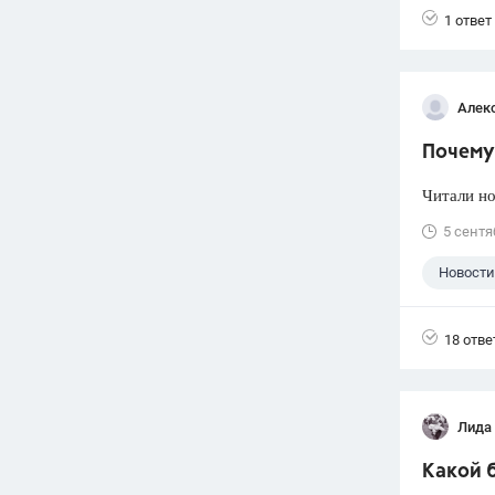
1 ответ
Алек
Почему 
Читали но
5 сентя
Новости
18 отве
Лида
Какой б