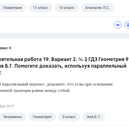
Геометрия
11 класс
10 класс
Атанасян Л.С.
фимс К
ятельная работа 19. Вариант 2. № 2 ГДЗ Геометрия 9
ив Б.Г. Помогите доказать, используя параллельный
с
 параллельный перенос, докажите, что углы при основании
ренной трапеции равны между собой.
бря 2017
Экзамены
Геометрия
9 класс
Зив Б. Г.