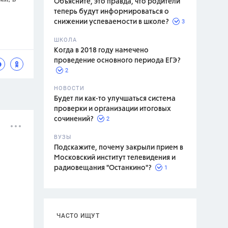
Объясните, это правда, что родители
теперь будут информироваться о
3
снижении успеваемости в школе?
ШКОЛА
спитание
Когда в 2018 году намечено
проведение основного периода ЕГЭ?
2
НОВОСТИ
Будет ли как-то улучшаться система
проверки и организации итоговых
2
сочинений?
ВУЗЫ
Подскажите, почему закрыли прием в
Московский институт телевидения и
1
радиовещания "Останкино"?
ЧАСТО ИЩУТ