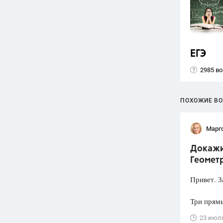
ЕГЭ
2985 в
ПОХОЖИЕ В
Марг
Докажит
Геометр
Привет. З
Три прямы
23 июл