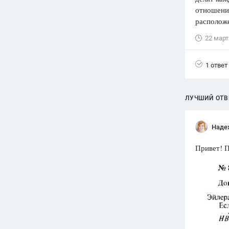
отношении
Вузы
расположе
1752
ответа
22 март
Олимпиады
82
ответа
1 ответ
Spotlight
1551
ответ
ЛУЧШИЙ ОТВ
ГИА
280
ответов
Наде
Привет! 