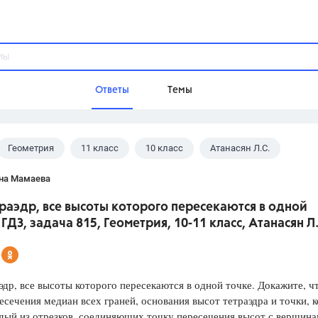
Ответы
Темы
Геометрия
11 класс
10 класс
Атанасян Л.С.
ы
Домашнее задание
Русский язык,
Химия,
Геометрия,
на Мамаева
Обществознание,
Физика
раэдр, все высоты которого пересекаются в одной
Школа
. ГДЗ, задача 815, Геометрия, 10-11 класс, Атанасян Л
9 класс,
8 класс,
11 класс,
10 клас
6 класс,
4 класс,
5 класс,
1 класс,
Учебники
эдр, все высоты которого пересекаются в одной точке. Докажите, ч
есечения медиан всех граней, основания высот тетраэдра и точки, 
Разумовская М.М.,
Габриелян О.С
дый из отрезков, соединяющих точку пересечения высот с вершина
Рудзитис Г.Е.,
Цыбулько И.П.,
Атан