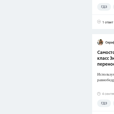
ГДЗ
1 ответ
Сера
Самосто
класс З
перено
Используя
равнобед
4 сентя
ГДЗ