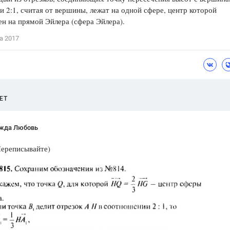
 2:1, считая от вершины, лежат на одной сфере, центр которой
Цветков Л. А.
н на прямой Эйлера (сфера Эйлера).
Психология
а 2017
Отношения,
Любовь,
Красота,
Во
ПОКАЗАТЬ ВСЕ
ЕТ
жда Любовь
Переписывайте)