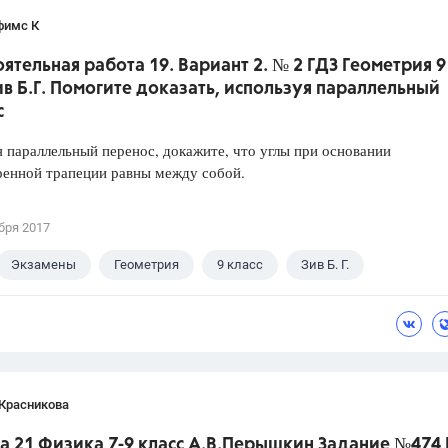
фимс К
ятельная работа 19. Вариант 2. № 2 ГДЗ Геометрия 9
ив Б.Г. Помогите доказать, используя параллельный
с
 параллельный перенос, докажите, что углы при основании
ренной трапеции равны между собой.
бря 2017
Экзамены
Геометрия
9 класс
Зив Б. Г.
 Красникова
а 21 Физика 7-9 класс А.В.Перышкин Задание №474 