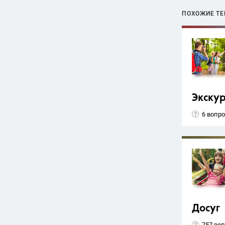
ПОХОЖИЕ Т
Экску
6 вопр
Досуг
757 во