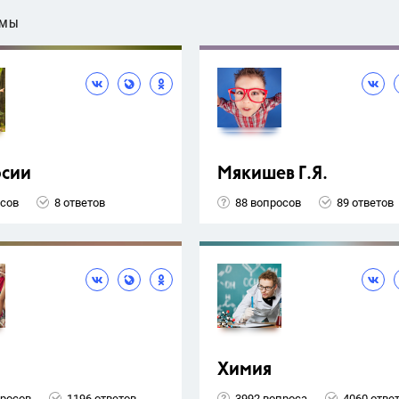
ЕМЫ
рсии
Мякишев Г.Я.
осов
8 ответов
88 вопросов
89 ответов
Химия
просов
1196 ответов
3992 вопроса
4060 отве