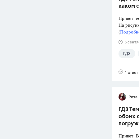
каком 
Привет, е
На рисунк
(
Подробне
5 сентя
ГДЗ
1 ответ
Роза
ГДЗ Тем
обоих с
погруж
Привет. 