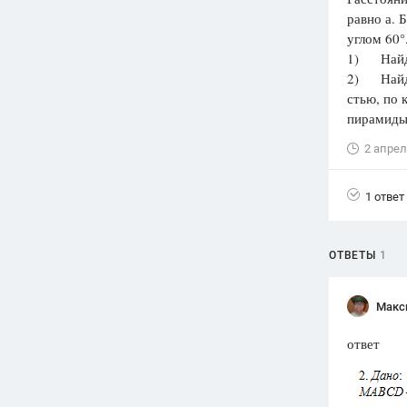
равно а. 
Вузы
углом 60°
1752
ответа
1) Найди
2) Найди
Олимпиады
стью, по 
82
ответа
пирамиды
Spotlight
2 апрел
1551
ответ
ГИА
1 ответ
280
ответов
ОТВЕТЫ
1
Макс
ответ