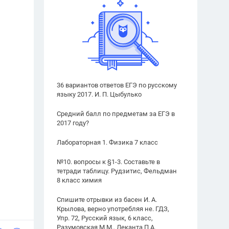
36 вариантов ответов ЕГЭ по русскому
языку 2017. И. П. Цыбулько
Средний балл по предметам за ЕГЭ в
2017 году?
Лабораторная 1. Физика 7 класс
№10. вопросы к §1-3. Составьте в
тетради таблицу. Рудзитис, Фельдман
8 класс химия
Спишите отрывки из басен И. А.
Крылова, верно употребляя не. ГДЗ,
Упр. 72, Русский язык, 6 класс,
Разумовская М.М., Леканта П.А.