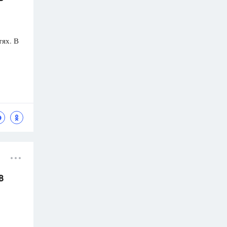
тях. В
В