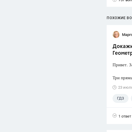
ПОХОЖИЕ В
Марг
Докажит
Геометр
Привет. З
Три прямы
23 июл
ГДЗ
1 ответ