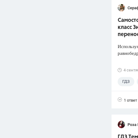
Сера
Самосто
класс З
перено
Используя
равнобед
4 сентя
ГДЗ
1 ответ
Роза
ГДЗ Тем