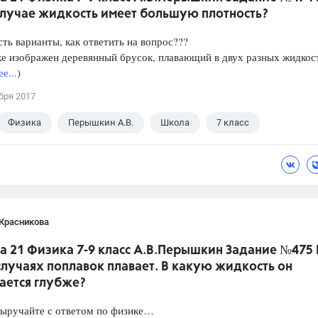
случае жидкость имеет большую плотность?
сть варианты, как ответить на вопрос???
е изображен деревянный брусок, плавающий в двух разных жидкос
е...
)
бря 2017
Физика
Перышкин А.В.
Школа
7 класс
 Красникова
а 21 Физика 7-9 класс А.В.Перышкин Задание №475 
лучаях поплавок плавает. В какую жидкость он
ается глубже?
Выручайте с ответом по физике…