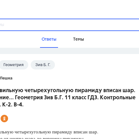
Ответы
Темы
Геометрия
Зив Б. Г.
ы
Домашнее задание
Русский язык,
Химия,
Геометрия,
 Лешка
Обществознание,
Физика
равильную четырехугольную пирамиду вписан шар.
Школа
ние... Геометрия Зив Б.Г. 11 класс ГДЗ. Контрольные
9 класс,
8 класс,
11 класс,
10 клас
 К-2. В-4.
6 класс,
4 класс,
5 класс,
1 класс,
Учебники
вильную четырехугольную пирамиду вписан шар.
Разумовская М.М.,
Габриелян О.С
ие от центра шара до вершины пирамиды
Рудзитис Г.Е.,
Цыбулько И.П.,
Атан