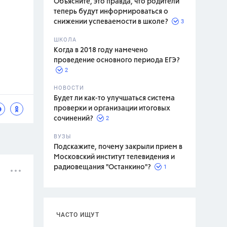
Объясните, это правда, что родители
теперь будут информироваться о
3
снижении успеваемости в школе?
ШКОЛА
спитание
Когда в 2018 году намечено
проведение основного периода ЕГЭ?
2
НОВОСТИ
Будет ли как-то улучшаться система
проверки и организации итоговых
2
сочинений?
ВУЗЫ
Подскажите, почему закрыли прием в
Московский институт телевидения и
1
радиовещания "Останкино"?
ЧАСТО ИЩУТ