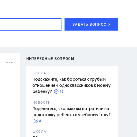
ЗАДАТЬ ВОПРОС
ИНТЕРЕСНЫЕ ВОПРОСЫ
ШКОЛА
Подскажите, как бороться с грубым
отношением одноклассников к моему
15
ребенку?
с,
7 класс,
НОВОСТИ
2 класс
Поделитесь, сколько вы потратили на
подготовку ребенка к учебному году?
8
.,
ШКОЛА
асян Л.С.,