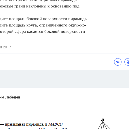
Боковые грани наклонены к основанию под
Цветков Л. А.
.
те площадь боковой поверхности пирамиды.
Психология
те площадь круга, ограниченного окружно-
Отношения,
Любовь,
Красота,
Во
которой сфера касается боковой поверхности
.
ПОКАЗАТЬ ВСЕ
я 2017
им Лебедев